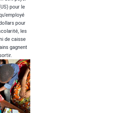
(US) pour le
t qu’employé
 dollars pour
scolarité, les
 ni de caisse
tains gagnent
ortir.