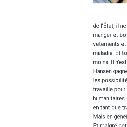
de l’État, il 
manger et boir
vêtements et l
maladie. Et t
moins. Il n’es
Hansen gagne
les possibilit
travaille pour
humanitaires i
en tant que t
Mais en génér
Et malgré cett