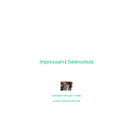
Impressum
|
Datenschutz
concept + design + code
julian.schuemann.de