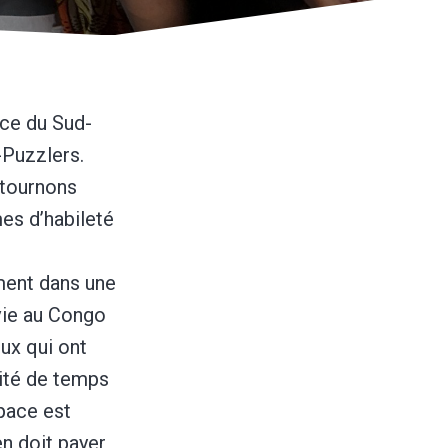
nce du Sud-
-Puzzlers.
etournons
mes d’habileté
ement dans une
 vie au Congo
eux qui ont
cité de temps
pace est
en doit payer