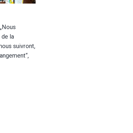
. „Nous
 de la
nous suivront,
changement“,