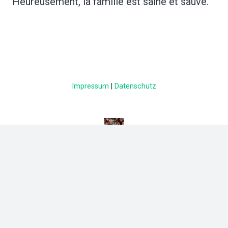
Heureusement, la famille est saine et sauve.“
Impressum
|
Datenschutz
concept + design + code
julian.schuemann.de