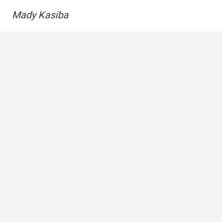
Mady Kasiba
Impressum
|
Datenschutz
concept + design + code
julian.schuemann.de