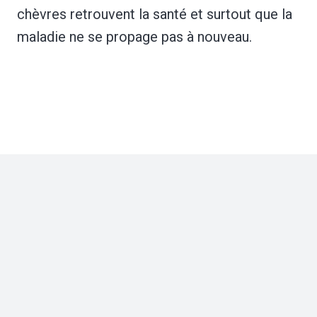
chèvres retrouvent la santé et surtout que la
maladie ne se propage pas à nouveau.
Impressum
|
Datenschutz
concept + design + code
julian.schuemann.de