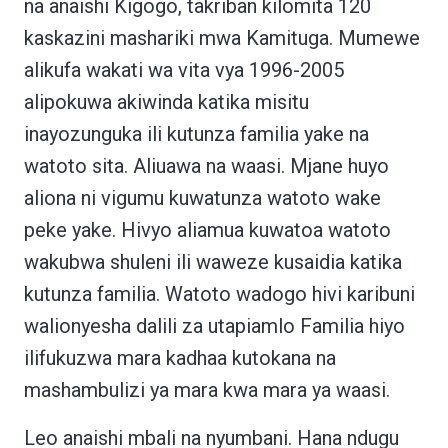
na anaishi Kigogo, takriban kilomita 120
kaskazini mashariki mwa Kamituga. Mumewe
alikufa wakati wa vita vya 1996-2005
alipokuwa akiwinda katika misitu
inayozunguka ili kutunza familia yake na
watoto sita. Aliuawa na waasi. Mjane huyo
aliona ni vigumu kuwatunza watoto wake
peke yake. Hivyo aliamua kuwatoa watoto
wakubwa shuleni ili waweze kusaidia katika
kutunza familia. Watoto wadogo hivi karibuni
walionyesha dalili za utapiamlo Familia hiyo
ilifukuzwa mara kadhaa kutokana na
mashambulizi ya mara kwa mara ya waasi.
Leo anaishi mbali na nyumbani. Hana ndugu