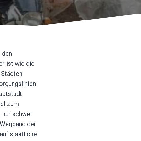
t den
 ist wie die
 Städten
orgungslinien
uptstadt
kel zum
t nur schwer
m Weggang der
uf staatliche