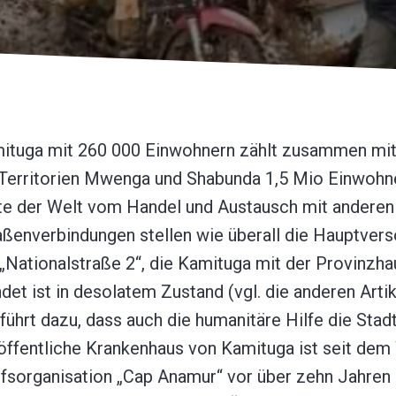
mituga mit 260 000 Einwohnern zählt zusammen mi
Territorien Mwenga und Shabunda 1,5 Mio Einwohner
te der Welt vom Handel und Austausch mit anderen
aßenverbindungen stellen wie überall die Hauptvers
 „Nationalstraße 2“, die Kamituga mit der Provinzha
det ist in desolatem Zustand (vgl. die anderen Arti
führt dazu, dass auch die humanitäre Hilfe die Stad
 öffentliche Krankenhaus von Kamituga ist seit de
fsorganisation „Cap Anamur“ vor über zehn Jahren a