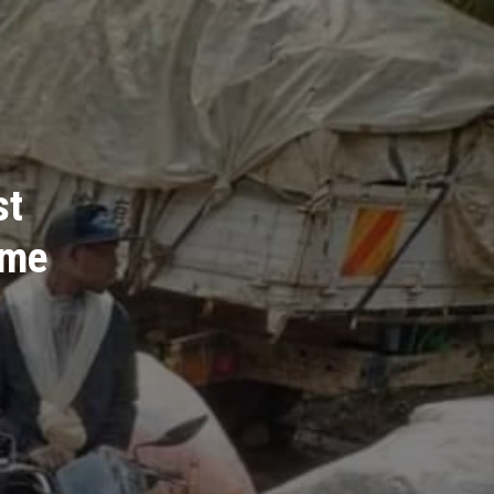
st
eme