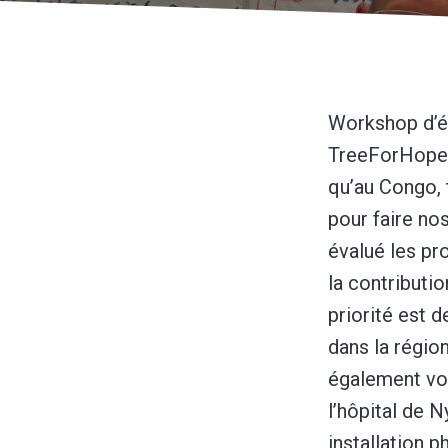
Workshop d’é
TreeForHope A
qu’au Congo, t
pour faire no
évalué les pr
la contributi
priorité est d
dans la régio
également vo
l’hôpital de 
installation p