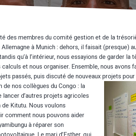
té des membres du comité gestion et de la trésori
llemagne à Munich : dehors, il faisait (presque) a
andis qu’à l’intérieur, nous essayions de garder la t
s calculs et nous organiser. Ensemble, nous avons fai
ojets passés, puis discuté de nouveaux projets pour 
on de nos collègues du Congo :
la
e lancer d’autres projets agricoles
n de Kitutu. Nous voulons
ir comment nous pouvons aider
Nyamibungu à réparer son
hotovoltaïque. Le mari d’Esther, qui