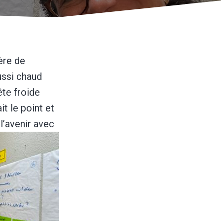
ère de
ussi chaud
ête froide
t le point et
l’avenir avec